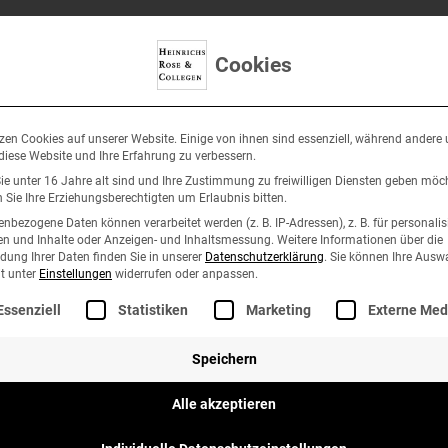
Cookies
zen Cookies auf unserer Website. Einige von ihnen sind essenziell, während andere
antenbereich
Partner
Team
Karriere
Ko
 diese Website und Ihre Erfahrung zu verbessern.
e unter 16 Jahre alt sind und Ihre Zustimmung zu freiwilligen Diensten geben möc
Sie Ihre Erziehungsberechtigten um Erlaubnis bitten.
nbezogene Daten können verarbeitet werden (z. B. IP-Adressen), z. B. für personalis
n und Inhalte oder Anzeigen- und Inhaltsmessung.
Weitere Informationen über die
suchen. Vielleicht kann die Suche helfen.
ung Ihrer Daten finden Sie in unserer
Datenschutzerklärung
.
Sie können Ihre Ausw
it unter
Einstellungen
widerrufen oder anpassen.
lgt eine Liste der Service-Gruppen, für die eine Einwilli
Essenziell
Statistiken
Marketing
Externe Med
Speichern
hs Rose & Collegen | Wirtschaftsprüfer • Steuerberater Partnerschaftsg
Alle akzeptieren