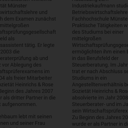
ität Münster
Industriekaufmann studi
swirtschaftslehre und
Betriebswirtschaftslehre
ch dem Examen zunächst
Fachhochschule Münste
r mittelgroßen
Praktische Tätigkeiten 
aftsprüfungsgesellschaft
des Studiums bei einer
feld als
mittelgroßen
assistent tätig. Er legte
Wirtschaftsprüfungsgese
 2003 die
ermöglichten ihm einen 
eraterprüfung ab und
in das Berufsfeld der
rz vor Ablegung des
Steuerberatung. Im Jah
aftsprüferexamens im
trat er nach Abschluss s
4 als freier Mitarbeiter
Studiums in ein
ozietät Heinrichs & Rose
Angestelltenverhältnis b
 Beginn des Jahres 2007
Sozietät Heinrichs & Rose
 als dritter Partner in die
absolvierte im Jahr 2008
ät aufgenommen.
Steuerberater- und im J
sein Wirtschaftsprüfere
ehbaum lebt mit seinen
Zu Beginn des Jahres 2
hnen und seiner Frau
wurde er als Partner in d