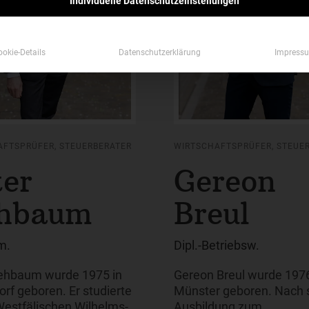
Individuelle Datenschutzeinstellungen
ookie-Details
Datenschutzerklärung
Impress
AFTSPRÜFER, STEUERBERATER
WIRTSCHAFTSPRÜFER, STEUE
ter
Gereon
hbaum
Breul
m.
Dipl.-Betriebsw.
ehbaum wurde 1975 in
Gereon Breul wurde 1976
rf geboren. Er studierte
Münster geboren. Nach 
Westfälischen Wilhelms-
Ausbildung zum