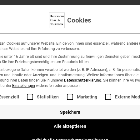
Cookies
zen Cookies auf unserer Website. Einige von ihnen sind essenziell, während andere
antenbereich
Partner
Team
Karriere
Ko
 diese Website und Ihre Erfahrung zu verbessern.
e unter 16 Jahre alt sind und Ihre Zustimmung zu freiwilligen Diensten geben möc
Sie Ihre Erziehungsberechtigten um Erlaubnis bitten.
nbezogene Daten können verarbeitet werden (z. B. IP-Adressen), z. B. für personalis
n und Inhalte oder Anzeigen- und Inhaltsmessung.
Weitere Informationen über die
ung Ihrer Daten finden Sie in unserer
Datenschutzerklärung
.
Sie können Ihre Ausw
it unter
Einstellungen
widerrufen oder anpassen.
lgt eine Liste der Service-Gruppen, für die eine Einwilli
Essenziell
Statistiken
Marketing
Externe Med
Speichern
Alle akzeptieren