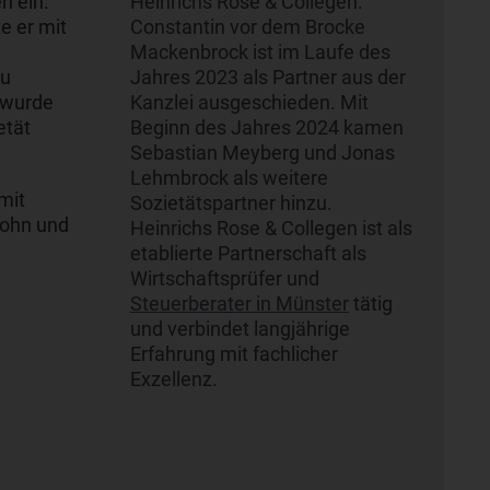
n ein.
Heinrichs Rose & Collegen.
e er mit
Constantin vor dem Brocke
Mackenbrock ist im Laufe des
Zu
Jahres 2023 als Partner aus der
 wurde
Kanzlei ausgeschieden. Mit
etät
Beginn des Jahres 2024 kamen
Sebastian Meyberg und Jonas
Lehmbrock als weitere
mit
Sozietätspartner hinzu.
Sohn und
Heinrichs Rose & Collegen ist als
etablierte Partnerschaft als
Wirtschaftsprüfer und
Steuerberater in Münster
tätig
und verbindet langjährige
Erfahrung mit fachlicher
Exzellenz.