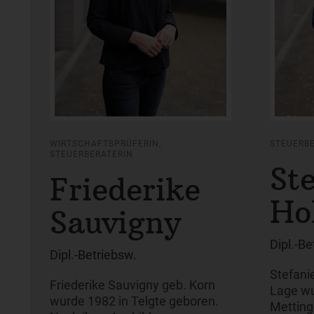
WIRTSCHAFTSPRÜFERIN,
STEUERB
STEUERBERATERIN
St
Friederike
Ho
Sauvigny
Dipl.-Be
Dipl.-Betriebsw.
Stefani
Friederike Sauvigny geb. Korn
Lage wu
wurde 1982 in Telgte geboren.
Metting