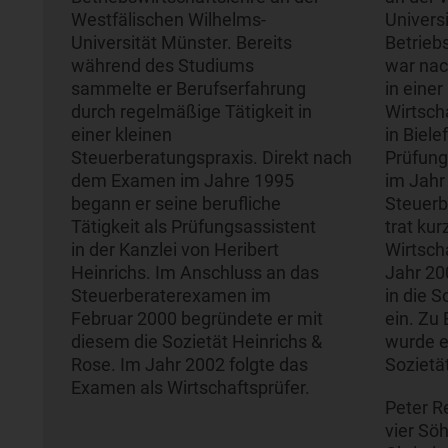
Westfälischen Wilhelms-
Univers
Universität Münster. Bereits
Betrieb
während des Studiums
war na
sammelte er Berufserfahrung
in eine
durch regelmäßige Tätigkeit in
Wirtsch
einer kleinen
in Biele
Steuerberatungspraxis. Direkt nach
Prüfungs
dem Examen im Jahre 1995
im Jahr
begann er seine berufliche
Steuerb
Tätigkeit als Prüfungsassistent
trat ku
in der Kanzlei von Heribert
Wirtsch
Heinrichs. Im Anschluss an das
Jahr 200
Steuerberaterexamen im
in die S
Februar 2000 begründete er mit
ein. Zu
diesem die Sozietät Heinrichs &
wurde er
Rose. Im Jahr 2002 folgte das
Soziet
Examen als Wirtschaftsprüfer.
Peter R
vier Sö