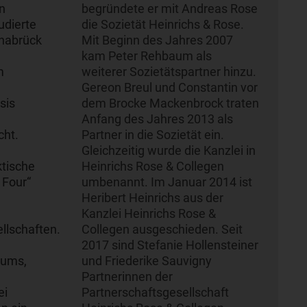
n
begründete er mit Andreas Rose
udierte
die Sozietät Heinrichs & Rose.
snabrück
Mit Beginn des Jahres 2007
kam Peter Rehbaum als
m
weiterer Sozietätspartner hinzu.
Gereon Breul und Constantin vor
sis
dem Brocke Mackenbrock traten
Anfang des Jahres 2013 als
cht.
Partner in die Sozietät ein.
Gleichzeitig wurde die Kanzlei in
ktische
Heinrichs Rose & Collegen
 Four“
umbenannt. Im Januar 2014 ist
Heribert Heinrichs aus der
Kanzlei Heinrichs Rose &
llschaften.
Collegen ausgeschieden. Seit
2017 sind Stefanie Hollensteiner
iums,
und Friederike Sauvigny
Partnerinnen der
ei
Partnerschaftsgesellschaft