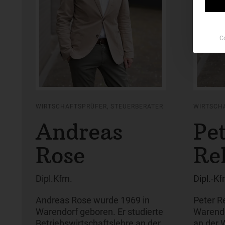
C
WIRTSCHAFTSPRÜFER, STEUERBERATER
WIRTSCH
Andreas
Pe
Rose
Re
Dipl.Kfm.
Dipl.-Kf
Andreas Rose wurde 1969 in
Peter R
Warendorf geboren. Er studierte
Warendo
Betriebswirtschaftslehre an der
an der 