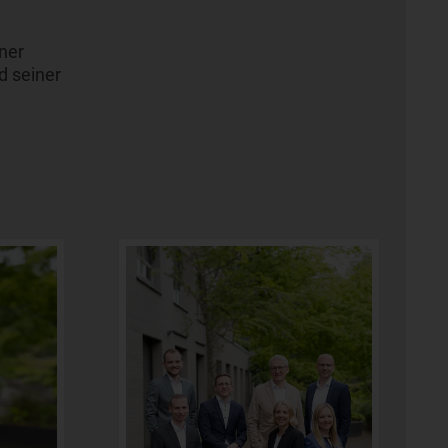
iner
d seiner