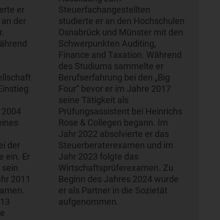
erte er
Steuerfachangestellten
 an der
studierte er an den Hochschulen
r.
Osnabrück und Münster mit den
während
Schwerpunkten Auditing,
Finance and Taxation. Während
des Studiums sammelte er
llschaft
Berufserfahrung bei den „Big
Einstieg
Four“ bevor er im Jahre 2017
seine Tätigkeit als
r 2004
Prüfungsassistent bei Heinrichs
eines
Rose & Collegen begann. Im
Jahr 2022 absolvierte er das
ei der
Steuerberaterexamen und im
 ein. Er
Jahr 2023 folgte das
 sein
Wirtschaftsprüferexamen. Zu
ahr 2011
Beginn des Jahres 2024 wurde
xamen.
er als Partner in die Sozietät
013
aufgenommen.
ie