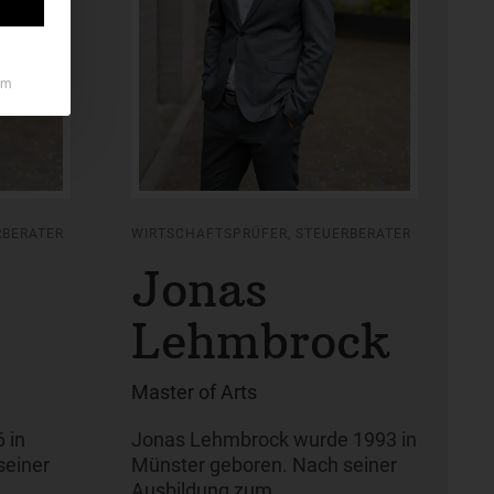
um
RBERATER
WIRTSCHAFTSPRÜFER, STEUERBERATER
Jonas
Lehmbrock
Master of Arts
 in
Jonas Lehmbrock wurde 1993 in
seiner
Münster geboren. Nach seiner
Ausbildung zum