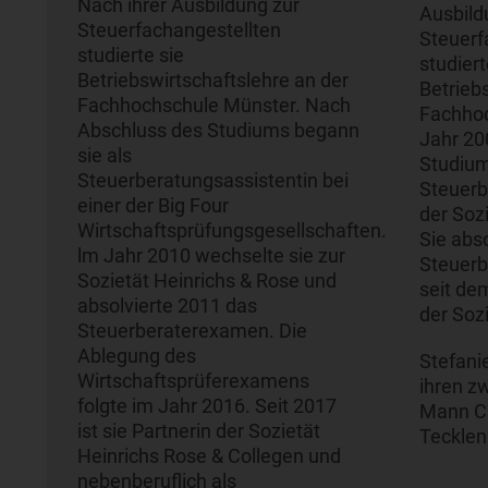
Nach ihrer Ausbildung zur
Ausbild
Steuerfachangestellten
Steuerf
studierte sie
studiert
Betriebswirtschaftslehre an der
Betrieb
Fachhochschule Münster. Nach
Fachhoc
Abschluss des Studiums begann
Jahr 20
sie als
Studium
Steuerberatungsassistentin bei
Steuerb
einer der Big Four
der Soz
Wirtschaftsprüfungsgesellschaften.
Sie abso
lm Jahr 2010 wechselte sie zur
Steuerb
Sozietät Heinrichs & Rose und
seit de
absolvierte 2011 das
der Sozi
Steuerberaterexamen. Die
Ablegung des
Stefanie
Wirtschaftsprüferexamens
ihren z
folgte im Jahr 2016. Seit 2017
Mann Ch
ist sie Partnerin der Sozietät
Tecklen
Heinrichs Rose & Collegen und
nebenberuflich als