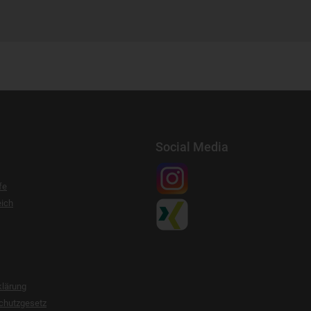
Social Media
fe
ich
klärung
chutzgesetz