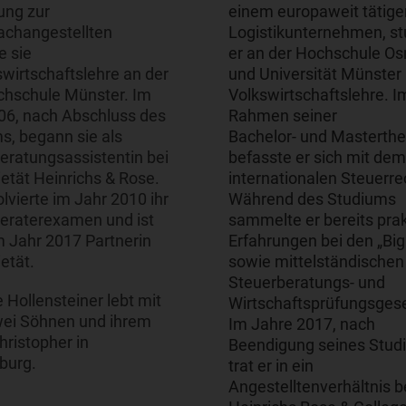
ung zur
einem europaweit tätige
achangestellten
Logistikunternehmen, st
e sie
er an der Hochschule O
swirtschaftslehre an der
und Universität Münster
hschule Münster. Im
Volkswirtschaftslehre. I
06, nach Abschluss des
Rahmen seiner
s, begann sie als
Bachelor- und Masterthe
eratungsassistentin bei
befasste er sich mit dem
ietät Heinrichs & Rose.
internationalen Steuerre
lvierte im Jahr 2010 ihr
Während des Studiums
eraterexamen und ist
sammelte er bereits pra
m Jahr 2017 Partnerin
Erfahrungen bei den „Big
etät.
sowie mittelständischen
Steuerberatungs- und
 Hollensteiner lebt mit
Wirtschaftsprüfungsgese
wei Söhnen und ihrem
Im Jahre 2017, nach
ristopher in
Beendigung seines Stud
burg.
trat er in ein
Angestelltenverhältnis b