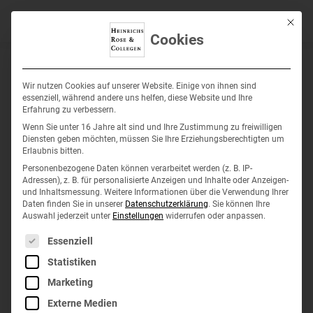
Mit die
Cookies
Wir nutzen Cookies auf unserer Website. Einige von ihnen sind
essenziell, während andere uns helfen, diese Website und Ihre
Erfahrung zu verbessern.
Wenn Sie unter 16 Jahre alt sind und Ihre Zustimmung zu freiwilligen
Diensten geben möchten, müssen Sie Ihre Erziehungsberechtigten um
Erlaubnis bitten.
Personenbezogene Daten können verarbeitet werden (z. B. IP-
Adressen), z. B. für personalisierte Anzeigen und Inhalte oder Anzeigen-
Werden Sie Teil
und Inhaltsmessung.
Weitere Informationen über die Verwendung Ihrer
Daten finden Sie in unserer
Datenschutzerklärung
.
Sie können Ihre
Auswahl jederzeit unter
Einstellungen
widerrufen oder anpassen.
unseres Teams
Es folgt eine Liste der Service-Gruppen, für die eine
Essenziell
Statistiken
Marketing
Externe Medien