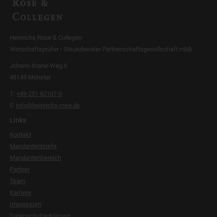
Heinrichs Rose & Collegen
Wirtschaftsprüfer • Steuerberater Partnerschaftsgesellschaft mbB
Johann-Krane-Weg 6
48149 Münster
T:
+49 251 92107-0
E:
info@heinrichs-rose.de
Links
Kontakt
Mandantenbriefe
Mandantenbereich
Partner
Team
Karriere
Impressum
Datenschutzerklärung