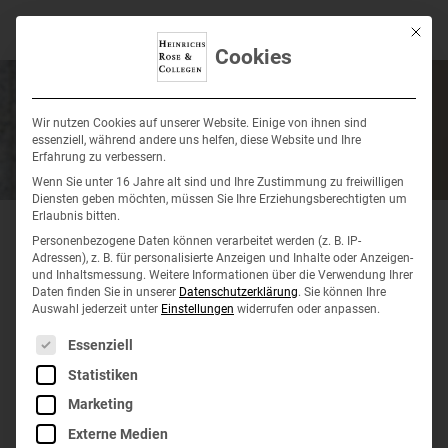
Mit die
Cookies
Wir nutzen Cookies auf unserer Website. Einige von ihnen sind
essenziell, während andere uns helfen, diese Website und Ihre
Erfahrung zu verbessern.
Wenn Sie unter 16 Jahre alt sind und Ihre Zustimmung zu freiwilligen
Diensten geben möchten, müssen Sie Ihre Erziehungsberechtigten um
Erlaubnis bitten.
Personenbezogene Daten können verarbeitet werden (z. B. IP-
Servicebereich für unsere
Adressen), z. B. für personalisierte Anzeigen und Inhalte oder Anzeigen-
und Inhaltsmessung.
Weitere Informationen über die Verwendung Ihrer
Daten finden Sie in unserer
Mandanten
Datenschutzerklärung
.
Sie können Ihre
Auswahl jederzeit unter
Einstellungen
widerrufen oder anpassen.
Bitte wählen Sie einen Bereich:
Es folgt eine Liste der Service-Gruppen, für die eine
Essenziell
Statistiken
Marketing
Servicebereich Lohn
Externe Medien