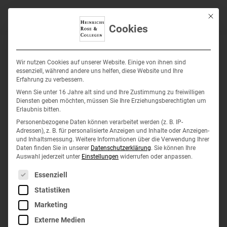
Mit die
Cookies
Wir nutzen Cookies auf unserer Website. Einige von ihnen sind
essenziell, während andere uns helfen, diese Website und Ihre
Erfahrung zu verbessern.
Wenn Sie unter 16 Jahre alt sind und Ihre Zustimmung zu freiwilligen
Diensten geben möchten, müssen Sie Ihre Erziehungsberechtigten um
Erlaubnis bitten.
Personenbezogene Daten können verarbeitet werden (z. B. IP-
Adressen), z. B. für personalisierte Anzeigen und Inhalte oder Anzeigen-
Werden Sie Teil
und Inhaltsmessung.
Weitere Informationen über die Verwendung Ihrer
Daten finden Sie in unserer
Datenschutzerklärung
.
Sie können Ihre
Auswahl jederzeit unter
Einstellungen
widerrufen oder anpassen.
unseres Teams
Es folgt eine Liste der Service-Gruppen, für die eine
Essenziell
Statistiken
Marketing
Externe Medien